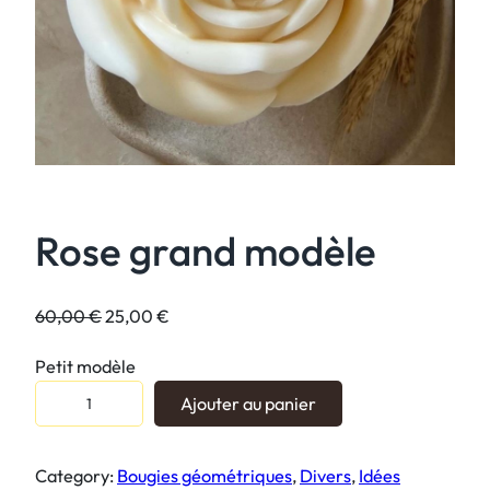
Rose grand modèle
L
L
60,00
€
25,00
€
e
e
Petit modèle
p
p
q
r
r
Ajouter au panier
u
i
i
a
x
x
Category:
Bougies géométriques
, 
Divers
, 
Idées
n
i
a