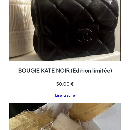
d
0
.
è
l
€
e
.
BOUGIE KATE NOIR (Edition limitée)
50,00
€
Lire la suite